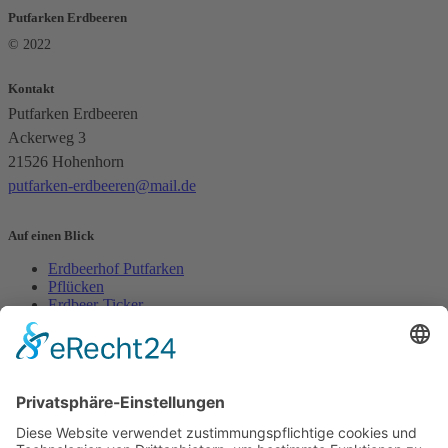
Putfarken Erdbeeren
© 2022
Kontakt
Putfarken Erdbeeren
Ackerweg 3
21526 Hohenhorn
putfarken-erdbeeren@mail.de
Auf einen Blick
Erdbeerhof Putfarken
Pflücken
Erdbeer-Ticker
Kontakt
Impressum
Datenschutz
Erdbeer-Ticker
Jetzt anmelden!